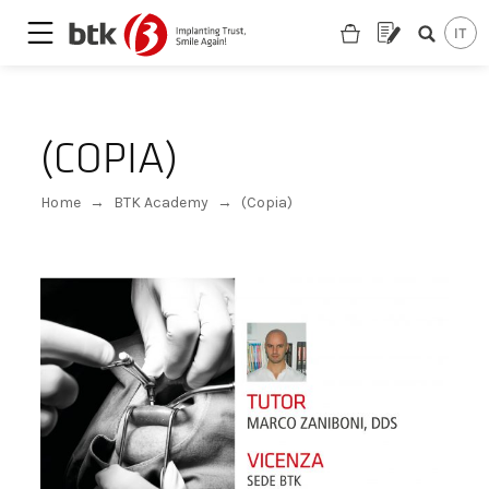
(COPIA)
Home
→
BTK Academy
→
(Copia)
Are you looking for a partner?