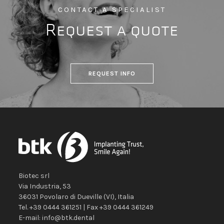
CONTACT A SPECIALIST
Request a quote
REQUEST INFO
Biotec srl
Via Industria, 53
36031
Povolaro di Dueville
(VI)
,
Italia
Tel.
+39 0444 361251
| Fax
+39 0444 361249
E-mail:
info@btk.dental