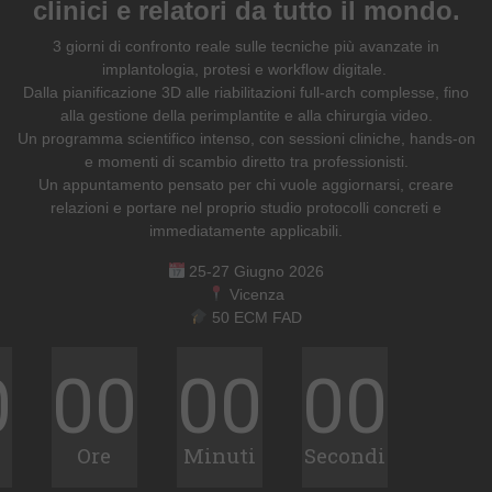
clinici e relatori da tutto il mondo.
BECOME A DEALER!
3 giorni di confronto reale sulle tecniche più avanzate in
implantologia, protesi e workflow digitale.
Dalla pianificazione 3D alle riabilitazioni full-arch complesse, fino
alla gestione della perimplantite e alla chirurgia video.
Un programma scientifico intenso, con sessioni cliniche, hands-on
e momenti di scambio diretto tra professionisti.
Un appuntamento pensato per chi vuole aggiornarsi, creare
relazioni e portare nel proprio studio protocolli concreti e
immediatamente applicabili.
25-27 Giugno 2026
Vicenza
50 ECM FAD
0
00
00
00
i
Ore
Minuti
Secondi