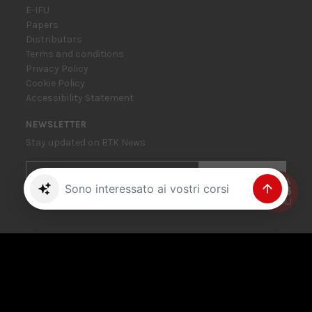
E-IFU
Papers
Distributors
Terms and conditions
Privacy Policy
Cookie Policy
Accessibility Statement
NEWSLETTER
Stay updated on BTK News
SUBSCRIBE
Trova il prodotto giusto per me
I have read and accepted the
privacy terms and conditions