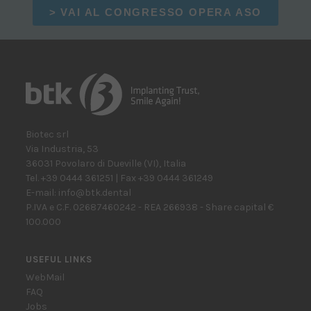
> VAI AL CONGRESSO OPERA ASO
Biotec srl
Via Industria, 53
36031
Povolaro di Dueville
(VI)
,
Italia
Tel.
+39 0444 361251
| Fax
+39 0444 361249
E-mail:
info@btk.dental
P.IVA e C.F. 02687460242 - REA 266938 - Share capital €
100.000
USEFUL LINKS
WebMail
FAQ
Jobs