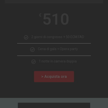
510
€
2 giorni di congresso + 50 ECM FAD
Cena di gala + Opera party
1 notte in camera doppia
> Acquista ora