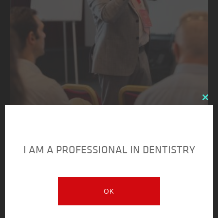
Clo
this
mod
I AM A PROFESSIONAL IN DENTISTRY
OK