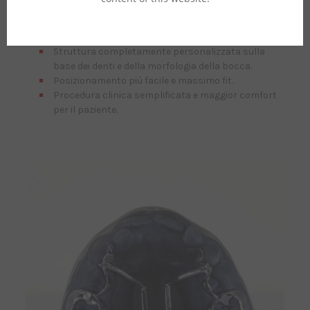
lucidata a specchio. Possiamo anche lasciare
rugosa la superficie interna delle bande e degli
appoggi.
Struttura completamente personalizzata sulla
base dei denti e della morfologia della bocca.
Posizionamento più facile e massimo fit.
Procedura clinica semplificata e maggior comfort
per il paziente.