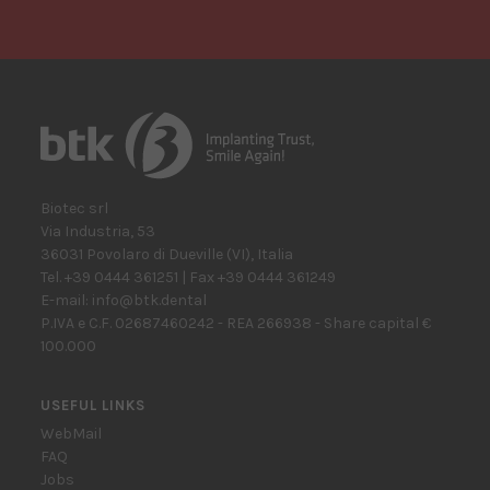
Biotec srl
Via Industria, 53
36031
Povolaro di Dueville
(VI)
,
Italia
Tel.
+39 0444 361251
| Fax
+39 0444 361249
E-mail:
info@btk.dental
P.IVA e C.F. 02687460242 - REA 266938 - Share capital €
100.000
USEFUL LINKS
WebMail
FAQ
Jobs