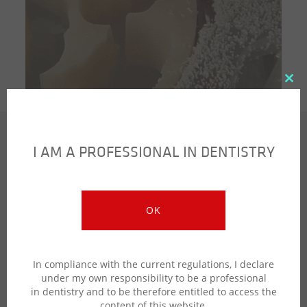
Clo
this
mod
I AM A PROFESSIONAL IN DENTISTRY
(ITALIANO) STRUTTURA
PERSONALIZZATA
OK
(ITALIANO) FULL DIGITAL
EXPANDER
In compliance with the current regulations, I declare
(Italiano)
under my own responsibility to be a professional
in dentistry and to be therefore entitled to access the
Realizzata in cr/co laser melting e, su richiesta,
content of this website.