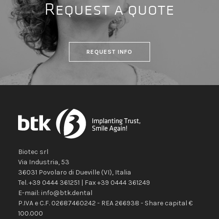
Request a quote
REQUEST INFO
Biotec srl
Via Industria, 53
36031
Povolaro di Dueville
(VI)
,
Italia
Tel.
+39 0444 361251
| Fax
+39 0444 361249
E-mail:
info@btk.dental
P.IVA e C.F. 02687460242 - REA 266938 - Share capital €
100.000