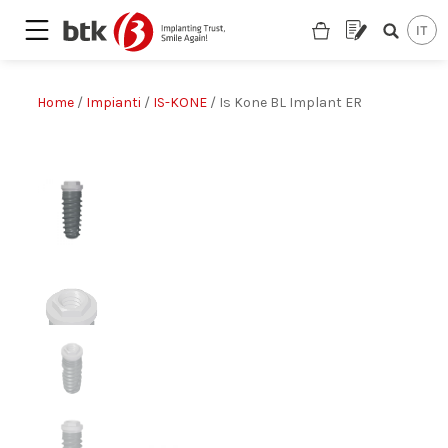
Home
/
Impianti
/
IS-KONE
/ Is Kone BL Implant ER
Are you looking for a partner?