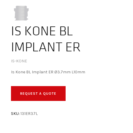
IS KONE BL
IMPLANT ER
IS-KONE
Is Kone BL Implant ER Ø3.7mm L10mm
REQUEST A QUOTE
SKU:
131ER37L