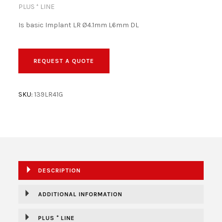
PLUS ⁺ LINE
BECOME A DEALER!
Is basic Implant LR Ø4.1mm L6mm DL
REQUEST A QUOTE
SKU:
139LR41G
DESCRIPTION
ADDITIONAL INFORMATION
PLUS ⁺ LINE