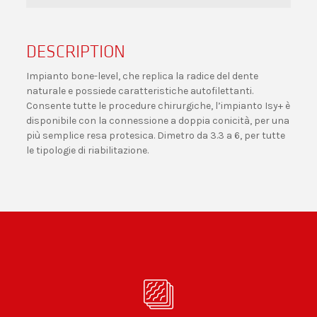
DESCRIPTION
Impianto bone-level, che replica la radice del dente
naturale e possiede caratteristiche autofilettanti.
Consente tutte le procedure chirurgiche, l’impianto Isy+ è
disponibile con la connessione a doppia conicità, per una
più semplice resa protesica. Dimetro da 3.3 a 6, per tutte
le tipologie di riabilitazione.