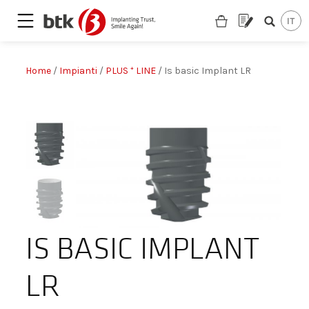
Home
/
Impianti
/
PLUS ⁺ LINE
/ Is basic Implant LR
IS BASIC IMPLANT
LR
Are you looking for a partner?