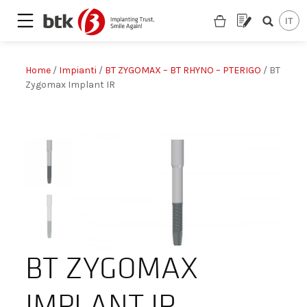
Home
/
Impianti
/
BT ZYGOMAX – BT RHYNO – PTERIGO
/ BT
Zygomax Implant IR
BT ZYGOMAX
Are you looking for a partner?
IMPLANT IR