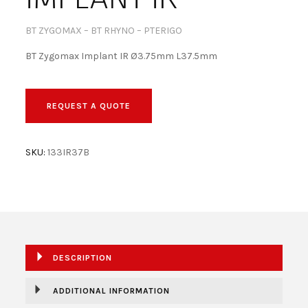
BECOME A DEALER!
BT ZYGOMAX – BT RHYNO – PTERIGO
BT Zygomax Implant IR Ø3.75mm L37.5mm
REQUEST A QUOTE
SKU:
133IR37B
DESCRIPTION
ADDITIONAL INFORMATION