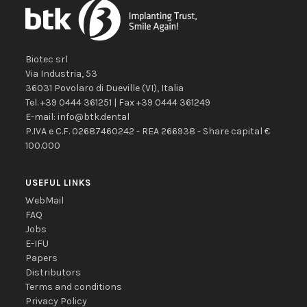
Biotec srl
Via Industria, 53
36031
Povolaro di Dueville
(VI)
,
Italia
Tel.
+39 0444 361251
| Fax
+39 0444 361249
E-mail:
info@btk.dental
P.IVA e C.F. 02687460242 - REA 266938 - Share capital €
100.000
USEFUL LINKS
WebMail
FAQ
Jobs
E-IFU
Papers
Distributors
Terms and conditions
Privacy Policy