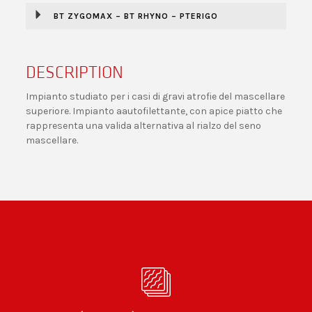
BT ZYGOMAX – BT RHYNO – PTERIGO
DESCRIPTION
Impianto studiato per i casi di gravi atrofie del mascellare
superiore. Impianto aautofilettante, con apice piatto che
rappresenta una valida alternativa al rialzo del seno
mascellare.