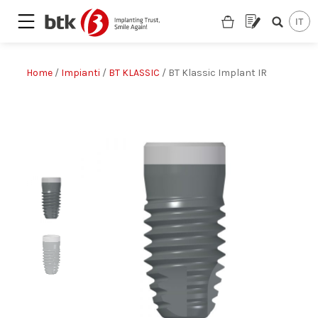
Home
/
Impianti
/
BT KLASSIC
/ BT Klassic Implant IR
Are you looking for a partner?