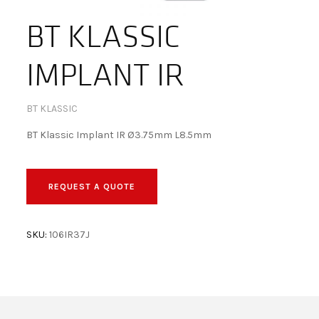
BECOME A DEALER!
BT KLASSIC
IMPLANT IR
BT KLASSIC
BT Klassic Implant IR Ø3.75mm L8.5mm
REQUEST A QUOTE
SKU:
106IR37J