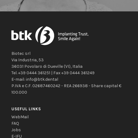
Biotec srl
Via Industria, 53
36031
Povolaro di Dueville
(VI)
,
Italia
Tel.
+39 0444 361251
| Fax
+39 0444 361249
E-mail:
info@btk.dental
P.IVA e C.F. 02687460242 - REA 266938 - Share capital €
100.000
USEFUL LINKS
WebMail
FAQ
Jobs
E-IFU