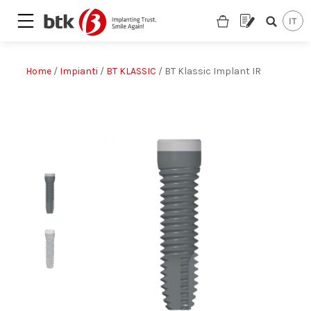
Home
/
Impianti
/
BT KLASSIC
/ BT Klassic Implant IR
Are you looking for a partner?