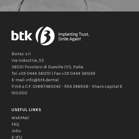
Biotec srl
Via Industria, 53
36031
Povolaro di Dueville
(VI)
,
Italia
Tel.
+39 0444 361251
| Fax
+39 0444 361249
E-mail:
info@btk.dental
P.IVA e C.F. 02687460242 - REA 266938 - Share capital €
100.000
USEFUL LINKS
WebMail
FAQ
Jobs
E-IFU