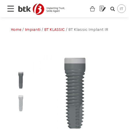
Home
/
Impianti
/
BT KLASSIC
/ BT Klassic Implant IR
Are you looking for a partner?