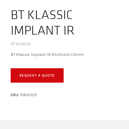
BECOME A DEALER!
BT KLASSIC
IMPLANT IR
BT KLASSIC
BT Klassic Implant IR Ø3.25mm L13mm
REQUEST A QUOTE
SKU:
106IR32P