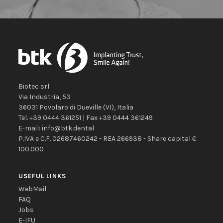
Biotec srl
Via Industria, 53
36031
Povolaro di Dueville
(VI)
,
Italia
Tel.
+39 0444 361251
| Fax
+39 0444 361249
E-mail:
info@btk.dental
P.IVA e C.F. 02687460242 - REA 266938 - Share capital €
100.000
USEFUL LINKS
WebMail
FAQ
Jobs
E-IFU