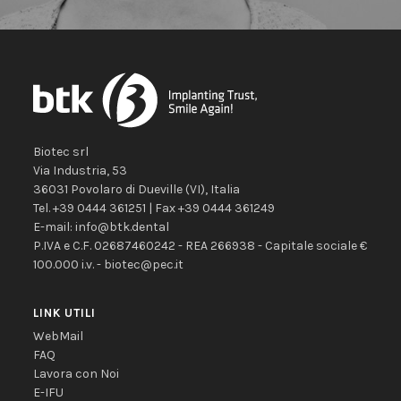
Biotec srl
Via Industria, 53
36031
Povolaro di Dueville
(VI)
,
Italia
Tel.
+39 0444 361251
| Fax
+39 0444 361249
E-mail:
info@btk.dental
P.IVA e C.F. 02687460242 - REA 266938 - Capitale sociale €
100.000 i.v. - biotec@pec.it
LINK UTILI
WebMail
FAQ
Lavora con Noi
E-IFU