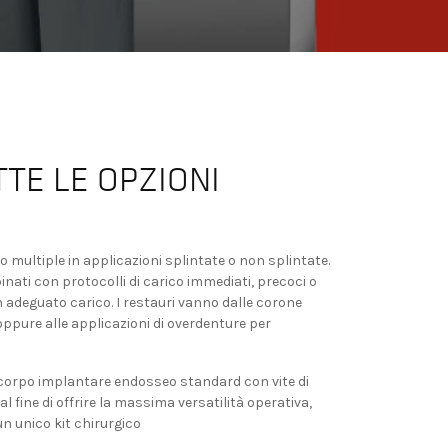
TE LE OPZIONI
 o multiple in applicazioni splintate o non splintate.
nati con protocolli di carico immediati, precoci o
un adeguato carico. I restauri vanno dalle corone
h oppure alle applicazioni di overdenture per
corpo implantare endosseo standard con vite di
 fine di offrire la massima versatilità operativa,
n unico kit chirurgico