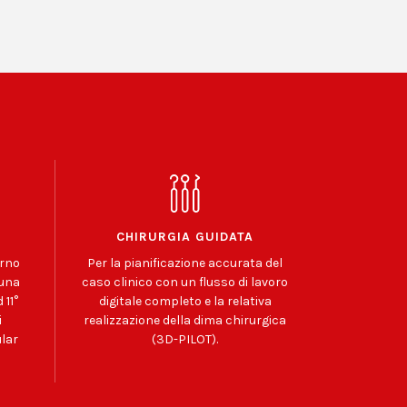
CHIRURGIA GUIDATA
erno
Per la pianificazione accurata del
 una
caso clinico con un flusso di lavoro
11°
digitale completo e la relativa
i
realizzazione della dima chirurgica
lar
(3D-PILOT).