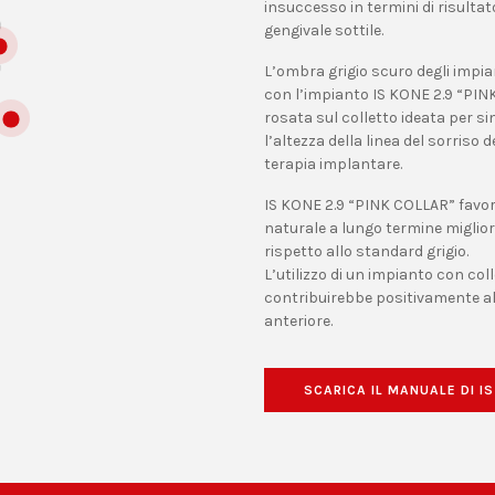
insuccesso in termini di risulta
gengivale sottile.
L’ombra grigio scuro degli impian
con l’impianto IS KONE 2.9 “PIN
rosata sul colletto ideata per 
l’altezza della linea del sorriso 
terapia implantare.
IS KONE 2.9 “PINK COLLAR” favor
naturale a lungo termine miglio
rispetto allo standard grigio.
L’utilizzo di un impianto con c
contribuirebbe positivamente al
anteriore.
SCARICA IL MANUALE DI I