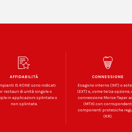
AFFIDABILITÀ
CONNESSIONE
impianti IS KONE sono indicati
Esagono interno (INT) o est
r restauri di unità singole o
(EXT) e, come terza opzione,
ple in applicazioni splintate o
connessione Morse-Taper ad 
non splintate.
(MTH) con corrispondent
componenti protesiche regu
(KR).