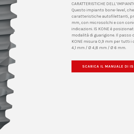
CARATTERISTICHE DELL’IMPIANT
Questo impianto bone-level, che 
caratteristiche autofilettanti, pr
mm, con microsolchi e con conici
indicazioni. IS KONE è posizionat
modalità di guarigione. Il passo d
KONE misura 0,9 mm per tutti i 
4,1 mm / Ø 4,8 mm / Ø 6 mm.
SCARICA IL MANUALE DI I