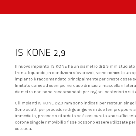
IS KONE 2,9
Il nuovo impianto IS KONE ha un diametro di 2,9 mm studiato pe
frontali quando, in condizioni sfavorevoli, viene richiesto un
impianto è raccomandato principalmente per creste ossee sottil
limitato come ad esempio nei caso di incisivi mascellari laterali
diametro non sono raccomandati per regioni posteriori o siti
Gli impianti IS KONE Ø2.9 mm sono indicati per restauri singoli
Sono adatti per procedure di guarigione in due tempi oppure a
immediato, precoce o ritardato se è assicurata una sufficiente
corone singole rimovibili o fisse possono essere utilizzate pe
estetica.