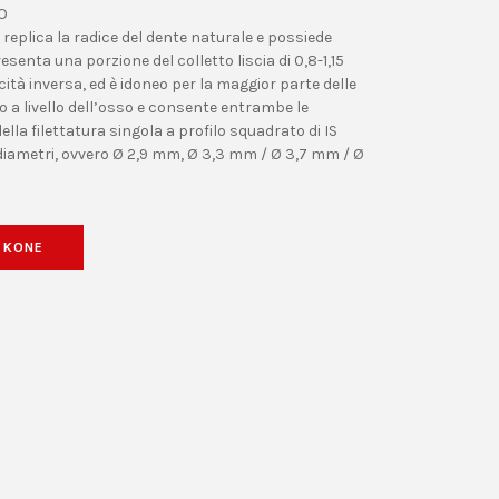
O
replica la radice del dente naturale e possiede
esenta una porzione del colletto liscia di 0,8-1,15
tà inversa, ed è idoneo per la maggior parte delle
o a livello dell’osso e consente entrambe le
ella filettatura singola a profilo squadrato di IS
diametri, ovvero Ø 2,9 mm, Ø 3,3 mm / Ø 3,7 mm / Ø
S KONE