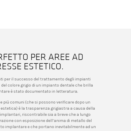
RFETTO PER AREE AD
ESSE ESTETICO.
nti per il successo del trattamento degli impianti
 del colore grigio di un impianto dentale che brilla
tare è stato documentato in letteratura.
he più comuni (che si possono verificare dopo un
stetica) è la trasparenza grigiastra a causa della
implantari, riscontrabile sia a breve che a lungo
etrazione con esposizione dell’anima di metallo del
tto implantare e che portano inevitabilmente ad un