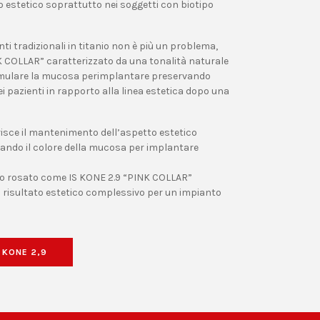
to estetico soprattutto nei soggetti con biotipo
ti tradizionali in titanio non è più un problema,
K COLLAR” caratterizzato da una tonalità naturale
simulare la mucosa perimplantare preservando
dei pazienti in rapporto alla linea estetica dopo una
isce il mantenimento dell’aspetto estetico
rando il colore della mucosa per implantare
ollo rosato come IS KONE 2.9 “PINK COLLAR”
 risultato estetico complessivo per un impianto
S KONE 2,9