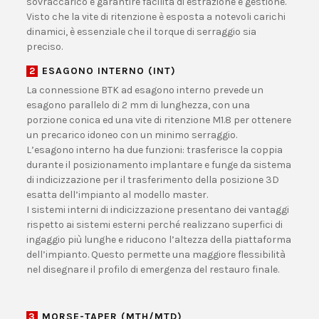
sovraccarico e garantire facilità di estrazione e gestione.
Visto che la vite di ritenzione è esposta a notevoli carichi
dinamici, è essenziale che il torque di serraggio sia
preciso.
2
ESAGONO INTERNO (INT)
La connessione BTK ad esagono interno prevede un
esagono parallelo di 2 mm di lunghezza, con una
porzione conica ed una vite di ritenzione M1.8 per ottenere
un precarico idoneo con un minimo serraggio.
L’esagono interno ha due funzioni: trasferisce la coppia
durante il posizionamento implantare e funge da sistema
di indicizzazione per il trasferimento della posizione 3D
esatta dell’impianto al modello master.
I sistemi interni di indicizzazione presentano dei vantaggi
rispetto ai sistemi esterni perché realizzano superfici di
ingaggio più lunghe e riducono l’altezza della piattaforma
dell’impianto. Questo permette una maggiore flessibilità
nel disegnare il profilo di emergenza del restauro finale.
3
MORSE-TAPER (MTH/MTD)