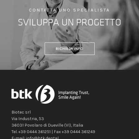
CONTATTA UNO SPECIALISTA
SVILUPPA UN PROGETTO
RICHIEDI INFO
Biotec srl
Via Industria, 53
36031
Povolaro di Dueville
(VI)
,
Italia
Tel.
+39 0444 361251
| Fax
+39 0444 361249
E-mail:
info@btk.dental