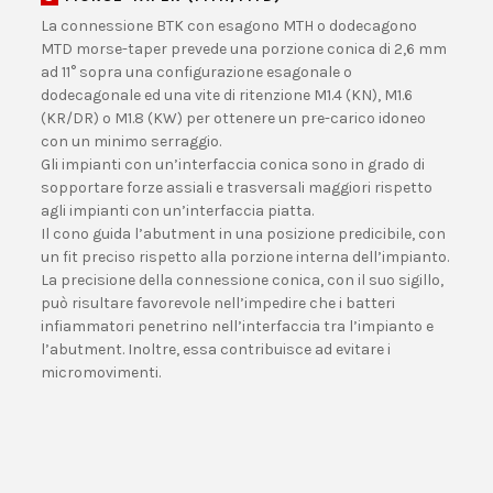
La connessione BTK con esagono MTH o dodecagono
MTD morse-taper prevede una porzione conica di 2,6 mm
ad 11° sopra una configurazione esagonale o
dodecagonale ed una vite di ritenzione M1.4 (KN), M1.6
(KR/DR) o M1.8 (KW) per ottenere un pre-carico idoneo
con un minimo serraggio.
Gli impianti con un’interfaccia conica sono in grado di
sopportare forze assiali e trasversali maggiori rispetto
agli impianti con un’interfaccia piatta.
Il cono guida l’abutment in una posizione predicibile, con
un fit preciso rispetto alla porzione interna dell’impianto.
La precisione della connessione conica, con il suo sigillo,
può risultare favorevole nell’impedire che i batteri
infiammatori penetrino nell’interfaccia tra l’impianto e
l’abutment. Inoltre, essa contribuisce ad evitare i
micromovimenti.