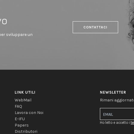
vo
CONTATTACI
 per sviluppare un
LINK UTILI
NEWSLETTER
WebMail
Rimani aggiornato
FAQ
Lavora con Noi
E-IFU
Ho letto e accetto i
te
Papers
Distributori