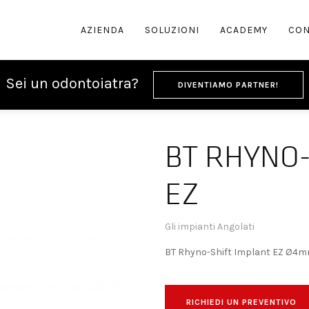
AZIENDA
SOLUZIONI
ACADEMY
CON
Sei un odontoiatra?
DIVENTIAMO PARTNER!
hift Implant EZ
BT RHYNO-
EZ
Gli impianti Angolati
BT Rhyno-Shift Implant EZ Ø
RICHIEDI UN PREVENTIVO