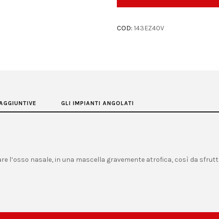
COD:
143EZ40V
AGGIUNTIVE
GLI IMPIANTI ANGOLATI
are l’osso nasale, in una mascella gravemente atrofica, così da sfrutt