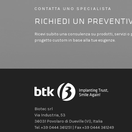
CONTATTA UNO SPECIALISTA
richiedi un preventi
Ricevi subito una consulenza su prodotti, servizi o
progetto custom in base alla tue esigenze.
Biotec srl
Via Industria, 53
36031
Povolaro di Dueville
(VI)
,
Italia
Tel.
+39 0444 361251
| Fax
+39 0444 361249