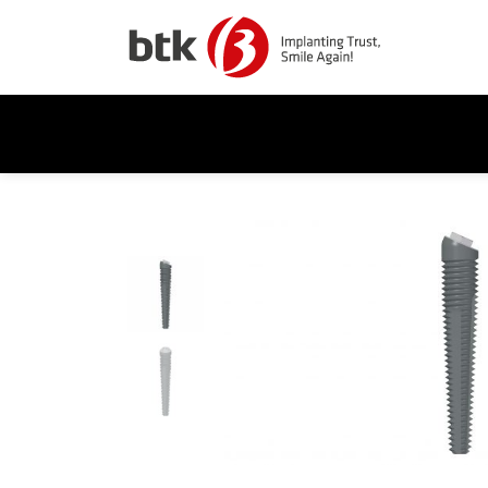
Home
/
Impianti
/
Gli impianti Angolati
/ BT Rhyno-S